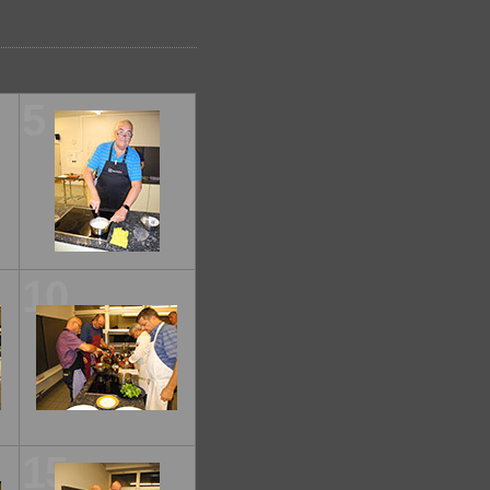
5
10
15