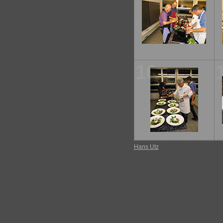
16
Hans Utz