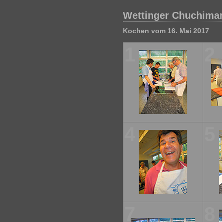
Wettinger Chuchima
Kochen vom 16. Mai 2017
1
2
4
5
7
8